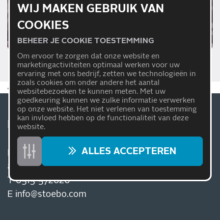
WIJ MAKEN GEBRUIK VAN
COOKIES
BEHEER JE COOKIE TOESTEMMING
Om ervoor te zorgen dat onze website en
marketingactiviteiten optimaal werken voor uw
ervaring met ons bedrijf, zetten we technologieën in
zoals cookies om onder andere het aantal
4,4
106
reviews
op Google
websitebezoeken te kunnen meten. Met uw
goedkeuring kunnen we zulke informatie verwerken
op onze website. Het niet verlenen van toestemming
kan invloed hebben op de functionaliteit van deze
EV-TEAM STOEBO BOLSWARD
website.
ALLES ACCEPTEREN
De Marne 104
8701 MC Bolsward
T
0515-572626
E
info@stoebo.com