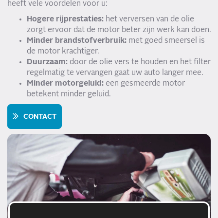
heeft vele voordelen voor u:
Hogere rijprestaties:
het verversen van de olie
zorgt ervoor dat de motor beter zijn werk kan doen.
Minder brandstofverbruik:
met goed smeersel is
de motor krachtiger.
Duurzaam:
door de olie vers te houden en het filter
regelmatig te vervangen gaat uw auto langer mee.
Minder motorgeluid:
een gesmeerde motor
betekent minder geluid.
CONTACT