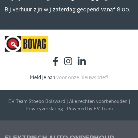
Bij verhuur zijn wij zaterdag geopend vanaf 8:00.
INSCHRIJVEN NIEUWSBRIEF
Meld je aan
voor onze nieuwsbrief!
Blijf op de hoogte van al onze acties, aanbiedingen en
meer!
EV-Team Stoebo Bolsward | Alle rechten voorbehouden |
Privacyverklaring
| Powered by
EV Team
MIS NIETS